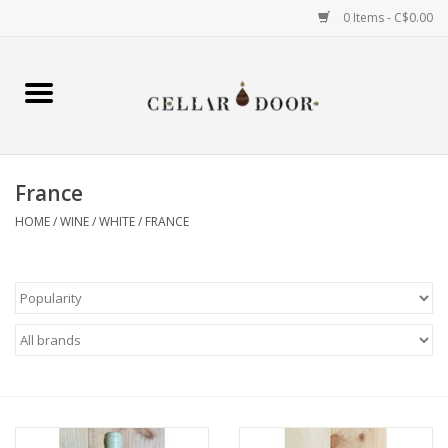
0 Items - C$0.00
Home
Wine
France
Spirits
HOME
/
WINE
/
WHITE
/
FRANCE
Beer & Cider
Liqueur