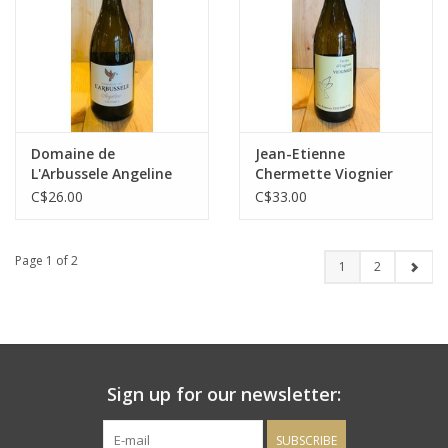
Domaine de
Jean-Etienne
L'Arbussele Angeline
Chermette Viognier
Blanc
C$26.00
C$33.00
Page 1 of 2
1
2
Sign up for our newsletter:
SUBSCRIBE