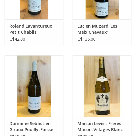
Roland Lavantureux
Lucien Muzard 'Les
Petit Chablis
Meix Chavaux'
Meursault
C$42.00
C$136.00
Domaine Sebastien
Maison Levert Freres
Giroux Pouilly-Fuisse
Macon-Villages Blanc