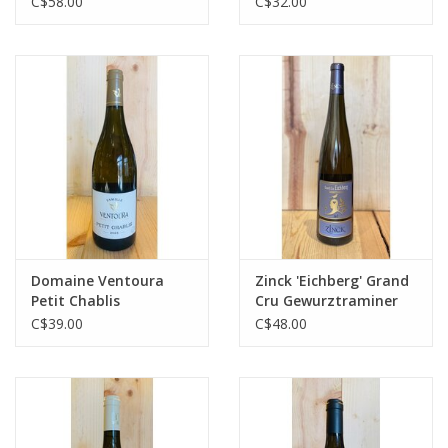
C$58.00
C$32.00
Domaine Ventoura
Zinck 'Eichberg' Grand
Petit Chablis
Cru Gewurztraminer
C$39.00
C$48.00