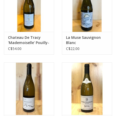
Chateau De Tracy
La Muse Sauvignon
'Mademoiselle' Pouilly-
Blanc
Fume
C$54.00
C$22.00