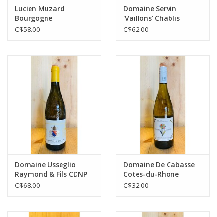
Lucien Muzard
Domaine Servin
Bourgogne
'Vaillons' Chablis
Chardonnay
Premier Cru
C$58.00
C$62.00
Domaine Usseglio
Domaine De Cabasse
Raymond & Fils CDNP
Cotes-du-Rhone
Blanc
Villages Blanc
C$68.00
C$32.00