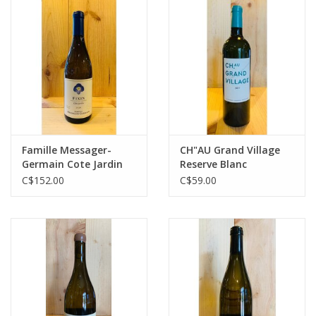
Famille Messager-
CH"AU Grand Village
Germain Cote Jardin
Reserve Blanc
Fixin Blanc
C$152.00
C$59.00